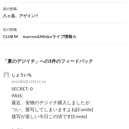
前の投稿
投稿ナビゲーション
八ヶ岳、アゲイン!!
次の投稿
CLUB M marron&Miekoライブ情報☆
「夏のデジイチ」への1件のフィードバック
しょういち
2012年8月17日 21:14
SECRET: 0
PASS:
最近、安物のデジイチ購入しましたが
つい、接写してしまいますよね[E:smile]
接写が楽しい今日この頃です[E:note]