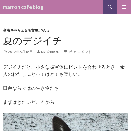
検索
marron cafe blog
コンテンツへ移動
メインメ
ニュー
多治見やらぁ＆名古屋だがね
夏のデジイチ
2012年8月16日
MA☆RRON
1件のコメント
デジイチだと、小さな被写体にピントを合わせるとき、素
人のわたしにとってはとても楽しい。
田舎ならではの生き物たち
まずはきれいどころから