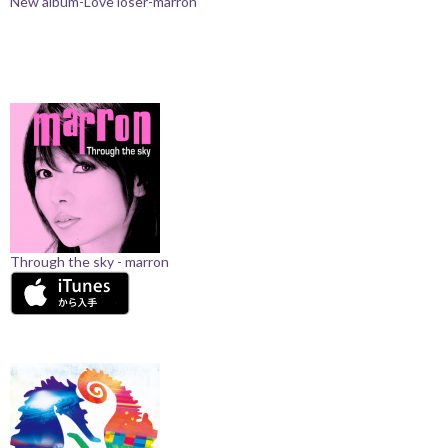
New album-Love loser-marron
Through the sky - marron