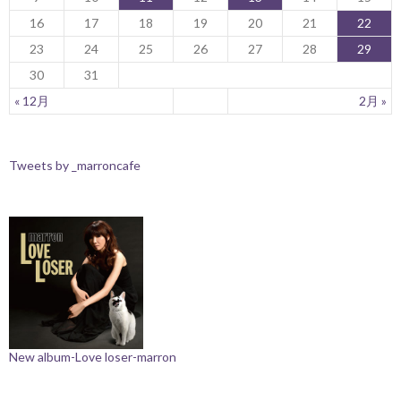
16
17
18
19
20
21
22
23
24
25
26
27
28
29
30
31
« 12月
2月 »
Tweets by _marroncafe
New album-Love loser-marron