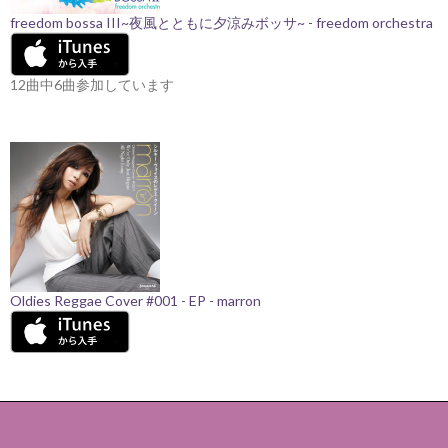
freedom bossa III~夜風とともに夕涼みボッサ~ - freedom orchestra
12曲中6曲参加しています
Oldies Reggae Cover #001 - EP - marron