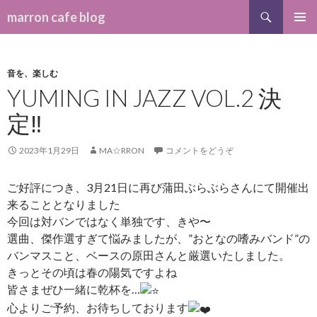
検索
marron cafe blog
コンテンツへ移動
メインメ
ニュー
音を、楽しむ
YUMING IN JAZZ VOL.2 決
定‼︎
2023年1月29日
MA☆RRON
コメントをどうぞ
ご好評につき、3月21日に再び蒲田ぶらぶらさんにて開催出
来ることとなりました
今回は対バンではなく単独です、きや〜
選曲、傑作選すぎて悩みましたが、”おとなの嗜みバンド”の
バンマスこと、ベースの原田さんと厳選いたしました。
きっとその頃は春の陽気ですよね
皆さまぜひ一緒に乾杯を…
心よりご予約、お待ちしております