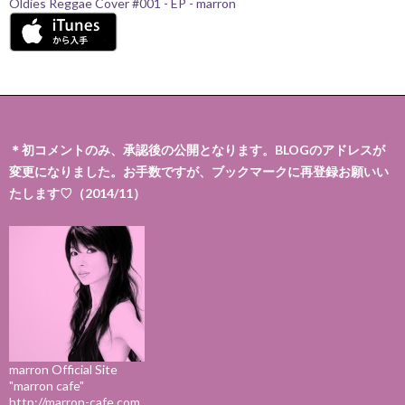
Oldies Reggae Cover #001 - EP - marron
＊初コメントのみ、承認後の公開となります。BLOGのアドレスが
変更になりました。お手数ですが、ブックマークに再登録お願いい
たします♡（2014/11）
marron Official Site
"marron cafe"
http://marron-cafe.com