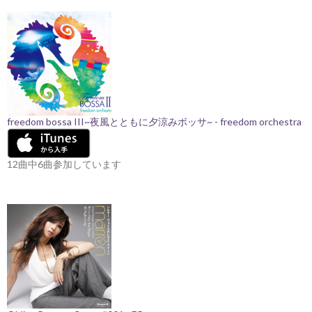
freedom bossa III~夜風とともに夕涼みボッサ~ - freedom orchestra
12曲中6曲参加しています