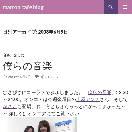
検索
marron cafe blog
コンテンツへ移動
メインメ
ニュー
日別アーカイブ: 2008年6月9日
音を、楽しむ
僕らの音楽
2008年6月9日
3件のコメント
ひさびさにコーラスで参加しました。「
僕らの音楽
」23:30
～24:00。オンエアは今週金曜日の
土屋アンナ
さん。そして
AIさん
も登場。お二方ともほんっっとにかっこよかった～
～ 詳しくはオンエアにてご覧下さい