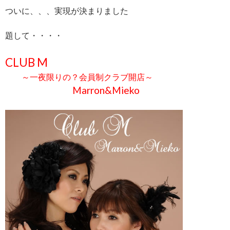
ついに、、、実現が決まりました
題して・・・・
CLUB M
～一夜限りの？会員制クラブ開店～
Marron&Mieko